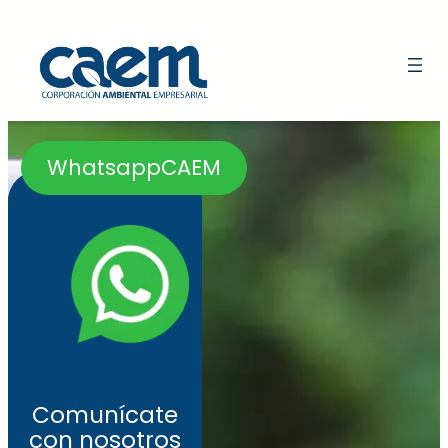
Saltar
al
contenido
WhatsappCAEM
Comunícate
con nosotros